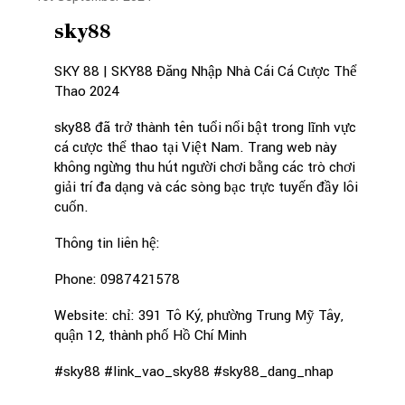
sky88
SKY 88 | SKY88 Đăng Nhập Nhà Cái Cá Cược Thể
Thao 2024
sky88 đã trở thành tên tuổi nổi bật trong lĩnh vực
cá cược thể thao tại Việt Nam. Trang web này
không ngừng thu hút người chơi bằng các trò chơi
giải trí đa dạng và các sòng bạc trực tuyến đầy lôi
cuốn.
Thông tin liên hệ:
Phone: 0987421578
Website: chỉ: 391 Tô Ký, phường Trung Mỹ Tây,
quận 12, thành phố Hồ Chí Minh
#sky88 #link_vao_sky88 #sky88_dang_nhap